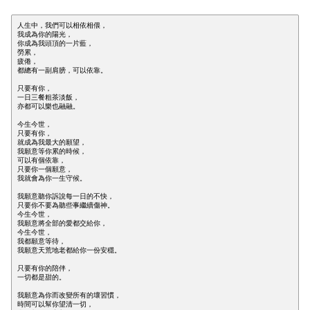
人生中，我們可以相依相偎，

我成為你的陽光，

你成為我頭頂的一片藍，

勞累，

疲倦，

都總有一副肩膀，可以依靠。

只要有你，

一日三餐粗茶淡飯，

亦都可以樂也融融。

今生今世，

只要有你，

就成為我最大的願望，

我願意等你累的時候，

可以有個依靠，

只要你一個願意，

我就會為你一生守候。

我願意聽你訴說每一日的不快，

只要你不要為聽些事繼續傷神。

今生今世，

我願意將全部的愛都交給你，

今生今世，

我都願意等待，

我願意天荒地老都給你一份安穩。

只要有你的陪伴，

一切都是甜的。

我願意為你而改變所有的壞習慣，

時間可以幫你望清一切，
