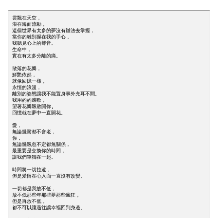
雲飄在天空，

浪在海面流動，

這個世界有太多的夢沒有辦法去掌握，

當你的離別握在我的手心，

我聽見心上的聲音。

生命中，

實在有太多分離的痛。

散落的花瓣，

鮮艷依然，

就像回憶一樣，

永恒的浪漫，

離別的姿態讓我不能置身事外充耳不聞。

我用的的感歎，

望著花瓣飄散開你,

回憶就在夢中一直開花。

愛，

無論幾耐都不會老，

你，

無論幾飄忽不定都無關係，

最重要是交換你的時間，

讓我們單獨在一起。

時間將一切拉遠，

但是愛留在心入面一直沒有改變。

一切都是我放不低，

放不低那些年那些夢那些瘋狂，

但是再放不低，

都不可以讓過往讓幸福回到身邊。
