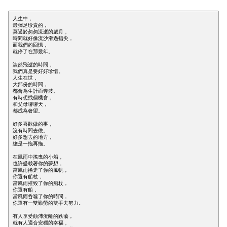
人生中，

最彌足珍貴的，

莫過於匆匆流逝的歲月，

時間就好像流沙滑過指尖，

而我們的回憶，

就停了在那幾年。

淡然飛逝的時間，

我們真是要好好珍惜。

人生在世，

大部份的時間，

都會為生計而奔波。

有時想找個機會，

和父母聊聊天，

都成為奢望。

好多喜歡做的事，

沒有時間去做。

好多想去的地方，

總是一拖再拖。

在風雨中搖曳的小船，

也許盛載著你的夢想，

當風雨捲走了你的風帆，

你還有船杖，

當風雨摧毀了你的船杖，

你還有船，

當風雨呑噬了你的時間，

你還有一雙勤勞的雙手去努力。

有人享受顛沛流離的跌蕩，

就有人適合安穩的幸福，
