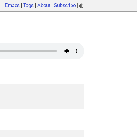
Emacs
|
Tags
|
About
|
Subscribe
|