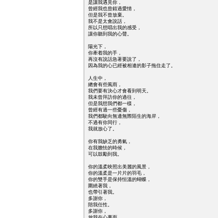
是讓我遇見你，

曾經我也曾錯過愛情，

但是我不曾放棄。

我不是太會說話，

所以只想唱出我的感受，

讓你聽到我的心聲。

陽光下，

你牽着我的手，

再沒有說話急著要說了，

因為我的心已經被相連的影子拖住走了。

人生中，

總會有些風雨，

我們要有決心才會看到明天。

我未曾拜訪你的過往，

但是我想我們都一樣，

曾經有過一些憂傷，

我們都駛向無邊無際陌生的海岸，

不過有你同行，

我就放心了。

你有我缺乏的勇氣，

在我膽怯的時候，

可以鼓勵到我。

你的溫柔映照出美麗的風景，

你的溫柔是一片片的羽毛，

你的雙手是保持恒溫的蝴蝶，

圍繞著我，

也帶引著我。

多謝你，

陪我任性。

多謝你，

放我在心裏面。
